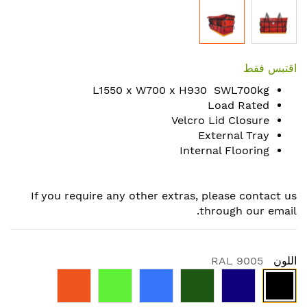
Skip
to
اقتبس فقط
the
L1550 x W700 x H930 SWL700kg
beginning
Load Rated
of
Velcro Lid Closure
the
External Tray
images
Internal Flooring
gallery
If you require any other extras, please contact us
through our email.
اللون
RAL 9005