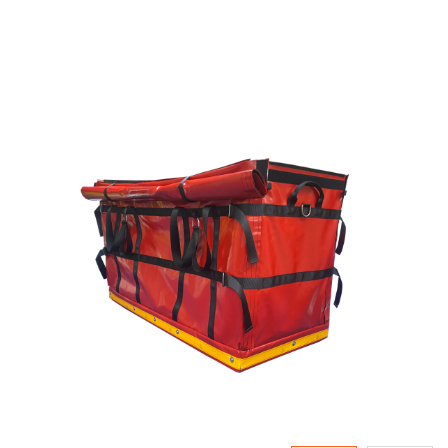
Skip
to
the
end
of
the
images
gallery