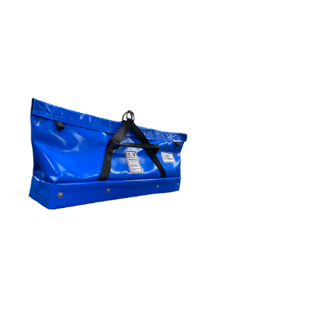
Skip
to
the
end
of
the
images
gallery
Skip