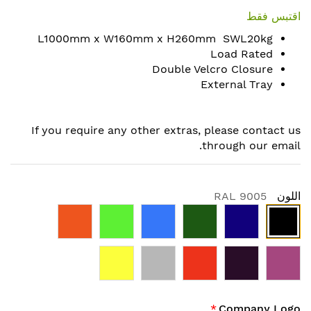
to
اقتبس فقط
the
L1000mm x W160mm x H260mm SWL20kg
beginning
Load Rated
of
Double Velcro Closure
the
External Tray
images
gallery
If you require any other extras, please contact us
through our email.
اللون
RAL 9005
Company Logo