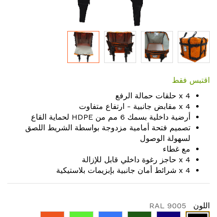
Skip
to
اقتبس فقط
the
4 x حلقات حمالة الرفع
beginning
4 x مقابض جانبية - ارتفاع متفاوت
of
أرضية داخلية بسمك 6 مم من HDPE لحماية القاع
the
تصميم فتحة أمامية مزدوجة بواسطة الشريط اللصق
images
لسهولة الوصول
gallery
مع غطاء
4 x حاجز رغوة داخلي قابل للإزالة
4 x شرائط أمان جانبية بإبزيمات بلاستيكية
اللون
RAL 9005