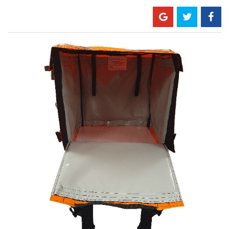
Skip
to
the
end
of
the
images
gallery