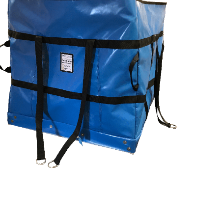
to
the
end
of
the
images
gallery
Skip
to
the
beginning
of