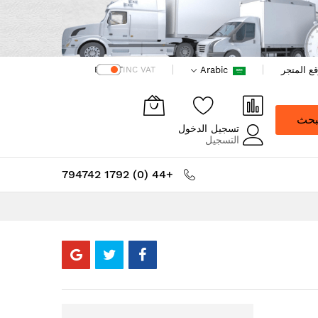
ع المتجر
Arabic
EX VAT
INC VAT
بحث
تسجيل الدخول
التسجيل
+44 (0) 1792 794742