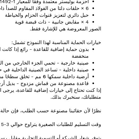
أحزمة بوليستر معتمدة وفقًا للمعيار EN - 1492-1
6 × حلقات دلتا من الفولاذ المقاوم للصدأ ذات تصنيف A4
حبل دائري لتعزيز قنوات الحزام والخياطة
4 × مقابض جانبية - ذات قبضة قوية
الصور المعروضة هي للإشارة فقط.
خيارات الحماية المناسبة لهذا النموذج تشمل:
بدون حماية إضافية للقاعدة
- رائع إذا كانت 
منخفضة
صينية خارجية
- تحمي الجزء الخارجي من الحقي
صينية داخلية
- تساعد الصينية الداخلية في حما
أرضية داخلية سمكها 6 مم
- تخلق سطحًا مستو
قاعدة مصنوعة من قماش مزدوج
- بديل أرخص لصوان
إذا كنت تحتاج إلى خيارات إضافية للقاعدة، يرجى اخت
متطلباتك، سنخبرك بذلك.
نظرًا لأن حقائبنا مصنوعة حسب الطلب، فإن حالة ا
وقت التسليم للطلبات الصغيرة يتراوح حوالي 3-5 أيام عمل، وقد يستغرق أي شيء أكبر من ذلك وقتًا أطول.
يتوفر شعار الشركة أو التسمية التجارية مقابل رسو