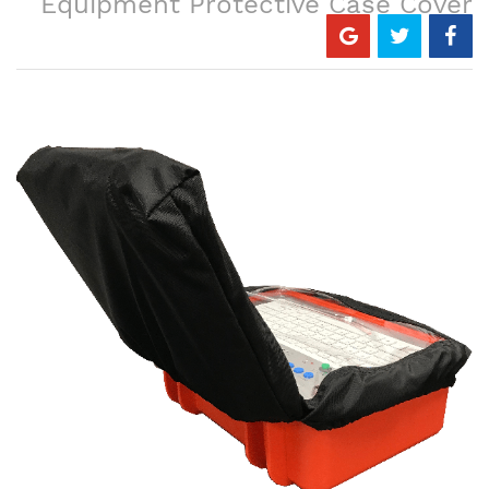
Equipment Protective Case Cover
Skip
to
the
end
of
the
images
gallery