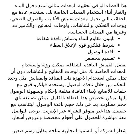
هذا الغطاء الواقي لحقيبة المعدات مثالي لمنع دخول الماء
والغبار أثناء استخدام المعدات الخاصة بك. يستخدم عادة مع
الحقائب التي تحمل معدات تفتيش الأنابيب والصرف الصحي،
ووحدات التحكم، والشاشات، ولوحات المفاتيح، والكاميرات،
وغيرها من المعدات الحساسة.
نايلون مقاوم للماء وقماش نافذة شفافة
شريط فيلكرو قوي لإغلاق الغطاء
نافذة للوصول
تصميم مخصص
بفضل القماش النافذة الشفافة، يمكنك رؤية واستخدام
المعدات الخاصة بك مثل لوحات المفاتيح والشاشات دون أن
تبتل. يمكن استخدام الأجهزة ذات المنافذ والمقابض مثل وحدة
التحكم من خلال نافذة الوصول. يستخدم فيلكرو قوي مع
حلقات للأصابع لإبقاء النافذة مغلقة بإحكام ولسهولة الوصول
إليها. يمكن تخصيص هذا الغطاء بالكامل. يمكن تصنيعه بأي
حجم مطلوب، بما في ذلك حجم نافذة الوصول، ليتناسب مع
حقيبتك. هذا غير متوفر للشراء عبر الإنترنت. يرجى التواصل
معنا مباشرة للحصول على أحجام مخصصة وعروض أسعار.
شعار الشركة أو التسمية التجارية متاحة مقابل رسم صغير.