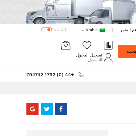
ع المتجر
Arabic
EX VAT
INC VAT
بحث
تسجيل الدخول
التسجيل
+44 (0) 1792 794742