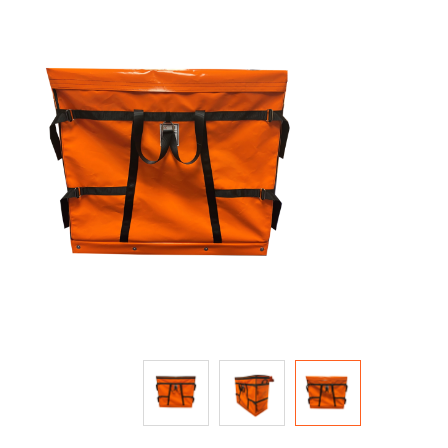
to
the
end
of
the
images
gallery
Skip