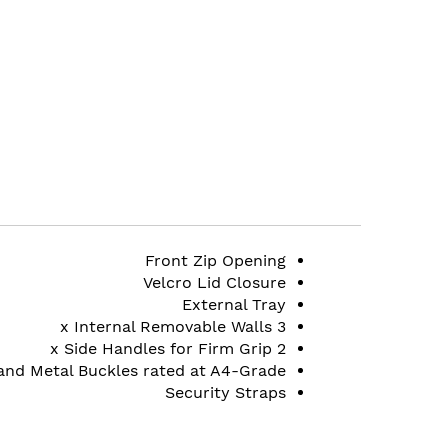
to
the
beginning
of
the
images
gallery
Front Zip Opening
Velcro Lid Closure
External Tray
3 x Internal Removable Walls
2 x Side Handles for Firm Grip
 and Metal Buckles rated at A4-Grade
Security Straps