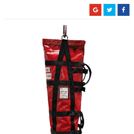
Skip
to
the
end
of
the
images
gallery