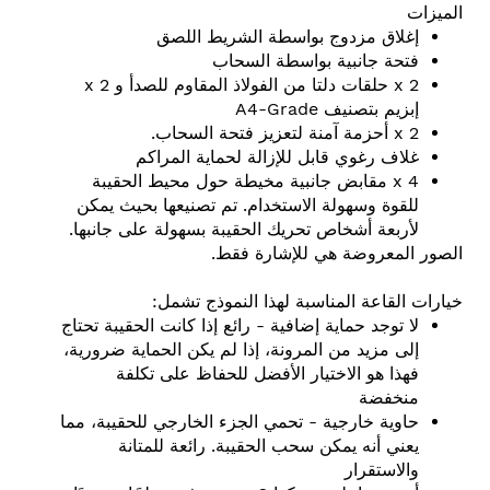
الميزات
إغلاق مزدوج بواسطة الشريط اللصق
فتحة جانبية بواسطة السحاب
2 x حلقات دلتا من الفولاذ المقاوم للصدأ و 2 x
إبزيم بتصنيف A4-Grade
2 x أحزمة آمنة لتعزيز فتحة السحاب.
غلاف رغوي قابل للإزالة لحماية المراكم
4 x مقابض جانبية مخيطة حول محيط الحقيبة
للقوة وسهولة الاستخدام. تم تصنيعها بحيث يمكن
لأربعة أشخاص تحريك الحقيبة بسهولة على جانبها.
الصور المعروضة هي للإشارة فقط.
خيارات القاعة المناسبة لهذا النموذج تشمل:
لا توجد حماية إضافية
- رائع إذا كانت الحقيبة تحتاج
إلى مزيد من المرونة، إذا لم يكن الحماية ضرورية،
فهذا هو الاختيار الأفضل للحفاظ على تكلفة
منخفضة
حاوية خارجية
- تحمي الجزء الخارجي للحقيبة، مما
يعني أنه يمكن سحب الحقيبة. رائعة للمتانة
والاستقرار