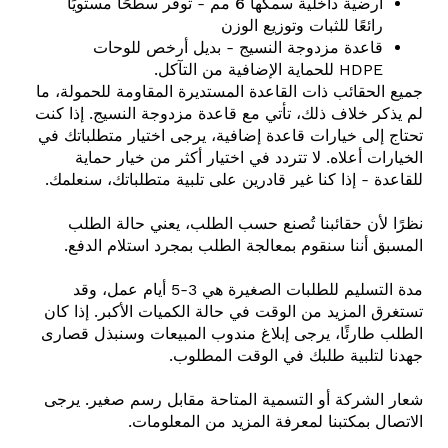
أرضية داخلية سمكها 6 مم
- توفر سطحًا مستويًا
رائعًا للثبات وتوزيع الوزن
قاعدة مزدوجة النسيج
- بديل أرخص للوحات
HDPE للحماية الإضافية من التآكل.
جميع الحقائب ذات القاعدة المستديرة المقاومة للحمولة، ما
لم يذكر خلاف ذلك، تأتي مع قاعدة مزدوجة النسيج. إذا كنت
تحتاج إلى خيارات قاعدة إضافية، يرجى اختيار متطلباتك في
الخيارات أعلاه. لا تتردد في اختيار أكثر من خيار حماية
للقاعدة - إذا كنا غير قادرين على تلبية متطلباتك، سنعلمك.
نظرًا لأن حقائبنا تُصنع حسب الطلب، يعني حالة الطلب
المسبق أننا سنقوم بمعالجة الطلب بمجرد استلام الدفع.
مدة التسليم للطلبات الصغيرة هي 3-5 أيام عمل، وقد
تستغرق المزيد من الوقت في حالة الكميات الأكبر. إذا كان
الطلب طارئًا، يرجى إبلاغ مندوب المبيعات وسنبذل قصارى
جهدنا لتلبية طلبك في الوقت المطلوب.
شعار الشركة أو التسمية المتاحة مقابل رسم صغير. يرجى
الاتصال بمكتبنا لمعرفة المزيد من المعلومات.