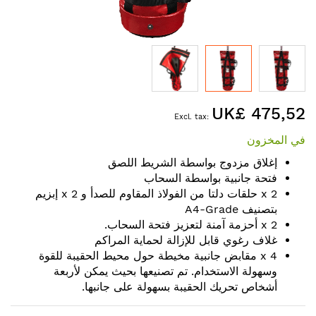
Skip
UK£ 475,52
to
the
في المخزون
beginning
of
إغلاق مزدوج بواسطة الشريط اللصق
the
فتحة جانبية بواسطة السحاب
images
2 x حلقات دلتا من الفولاذ المقاوم للصدأ و 2 x إبزيم
gallery
بتصنيف A4-Grade
2 x أحزمة آمنة لتعزيز فتحة السحاب.
غلاف رغوي قابل للإزالة لحماية المراكم
4 x مقابض جانبية مخيطة حول محيط الحقيبة للقوة
وسهولة الاستخدام. تم تصنيعها بحيث يمكن لأربعة
أشخاص تحريك الحقيبة بسهولة على جانبها.