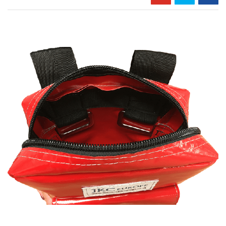
Skip
to
the
end
of
the
images
gallery