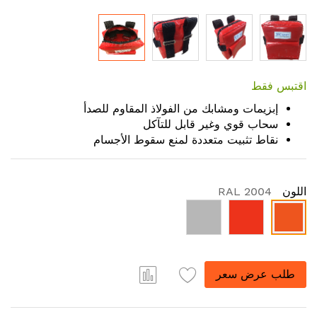
Skip
to
اقتبس فقط
the
إبزيمات ومشابك من الفولاذ المقاوم للصدأ
beginning
سحاب قوي وغير قابل للتآكل
of
نقاط تثبيت متعددة لمنع سقوط الأجسام
the
images
gallery
اللون
RAL 2004
طلب عرض سعر