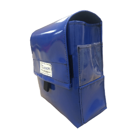
Skip
to
the
end
of
the
images
gallery
Skip