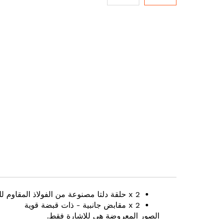
Skip
to
the
beginning
of
the
images
gallery
2 x حلقة دلتا مصنوعة من الفولاذ المقاوم للصدأ ومصنفة بتصنيف A4
2 x مقابض جانبية - ذات قبضة قوية
الصور المعروضة هي للإشارة فقط.