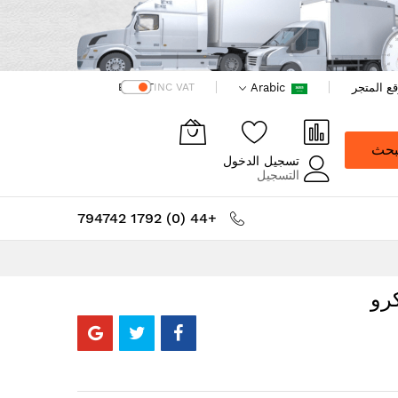
ع المتجر
Arabic
EX VAT
INC VAT
بحث
تسجيل الدخول
التسجيل
+44 (0) 1792 794742
ق فيلكرو