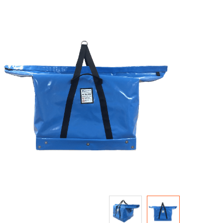
Skip
to
the
end
of
the
images
gallery