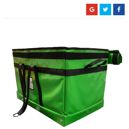
Skip
to
the
end
of
the
images
gallery