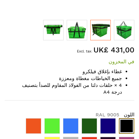
Skip
UK£ 431,00
to
the
في المخزون
beginning
of
غطاء بإغلاق فيلكرو
the
جميع الخياطات مغطاة ومعززة
images
4 × حلقات دلتا من الفولاذ المقاوم للصدأ بتصنيف
gallery
درجة A4
اللون
RAL 9005