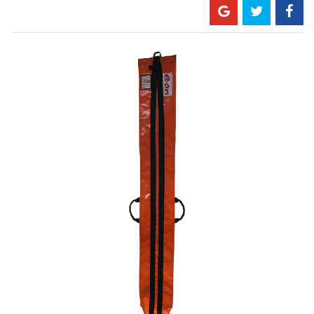
Skip
to
the
end
of
the
images
gallery