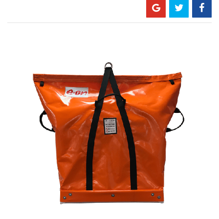
Skip
to
the
end
of
the
images
gallery