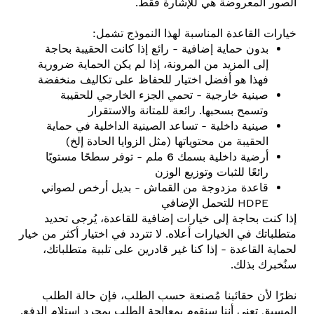
الصور المعروضة هي للإشارة فقط.
خيارات القاعدة المناسبة لهذا النموذج تشمل:
بدون حماية إضافية
- رائع إذا كانت الحقيبة بحاجة
إلى المزيد من المرونة، إذا لم يكن الحماية ضرورية
فهذا هو أفضل اختيار للحفاظ على تكاليف منخفضة
صينية خارجية
- تحمي الجزء الخارجي للحقيبة
وتسمح بسحبها. رائعة للمتانة والاستقرار
صينية داخلية
- تساعد الصينية الداخلية في حماية
الحقيبة من محتوياتها (مثل الزوايا الحادة إلخ)
أرضية داخلية بسمك 6 ملم
- توفر سطحًا مستويًا
رائعًا للثبات وتوزيع الوزن
قاعدة مزدوجة من القماش
- بديل أرخص لصواني
HDPE للتحمل الإضافي
إذا كنت بحاجة إلى خيارات إضافية للقاعدة، يُرجى تحديد
متطلباتك في الخيارات أعلاه. لا تتردد في اختيار أكثر من خيار
لحماية القاعدة - إذا كنا غير قادرين على تلبية متطلباتك،
سنُخبرك بذلك.
نظرًا لأن حقائبنا مُصنعة حسب الطلب، فإن حالة الطلب
المسبق تعني أننا سنقوم بمعالجة الطلب بمجرد استلام الدفع.