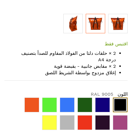
Skip
to
اقتبس فقط
the
2 × حلقات دلتا من الفولاذ المقاوم للصدأ بتصنيف
beginning
درجة A4
of
2 × مقابض جانبية - بقبضة قوية
the
إغلاق مزدوج بواسطة الشريط اللصق
images
gallery
اللون
RAL 9005