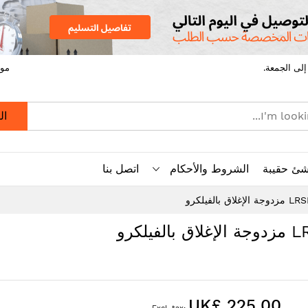
موق
ال
شئ حقيبة
الشروط والأحكام
اتصل بنا
UK£ 225,00