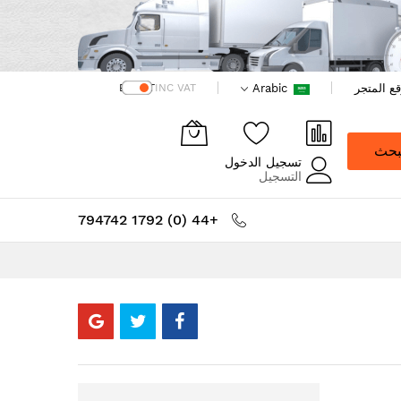
ع المتجر
Arabic
EX VAT
INC VAT
بحث
تسجيل الدخول
التسجيل
+44 (0) 1792 794742