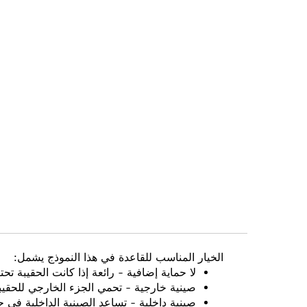
to
the
beginning
of
the
images
gallery
الخيار المناسب للقاعدة في هذا النموذج يشمل:
لا حماية إضافية
- رائعة إذا كانت الحقيبة تح
صينية خارجية
- تحمي الجزء الخارجي للحقيبة،
صينية داخلية
- تساعد الصينية الداخلية في حما