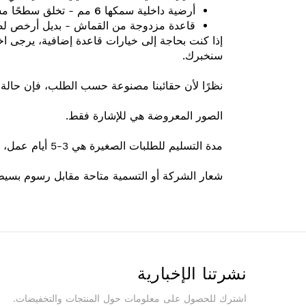
أرضية داخلية سمكها 6 مم
- تخلق سطحًا مستو
قاعدة مزدوجة من القماش
- بديل أرخص لصواني HDPE للمتا
إذا كنت بحاجة إلى خيارات قاعدة إضافية، يرجى اختيا
سنخبرك.
نظرًا لأن حقائبنا مصنوعة حسب الطلب، فإن حالة ا
الصور المعروضة هي للإشارة فقط.
مدة التسليم للطلبات الصغيرة هي 3-5 أيام عمل، قد يستغرق أي شيء أكبر من ذلك وقتًا أطول.
شعار الشركة أو التسمية متاحة مقابل رسوم بسيطة
نشرتنا الإخبارية
اشترك للحصول على معلومات حول المنتجات والتخفيضات.