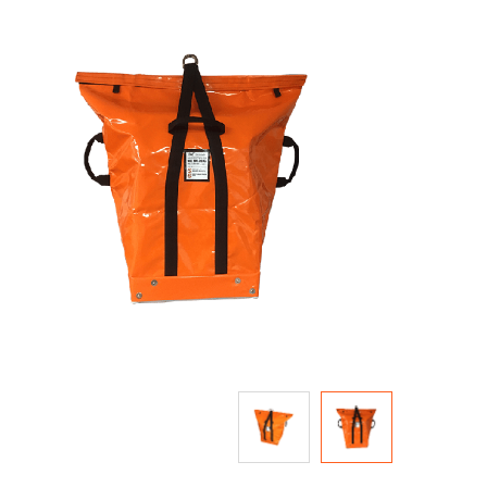
to
the
end
of
the
images
gallery
Skip