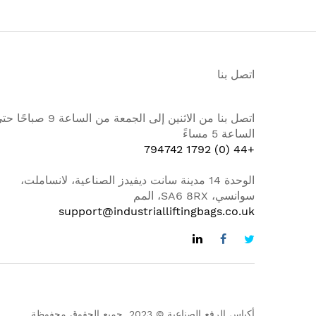
اتصل بنا
اتصل بنا من الاثنين إلى الجمعة من الساعة 9 صباح
الساعة 5 مساءً
+44 (0) 1792 794742
الوحدة 14 مدينة سانت ديفيدز الصناعية، لانساملت،
سوانسي، SA6 8RX، المم
support@industrialliftingbags.co.uk
أكياس الرفع الصناعية © 2023. جميع الحقوق محفوظة.