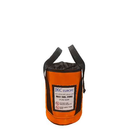
Skip
to
the
end
of
the
images
gallery
Skip