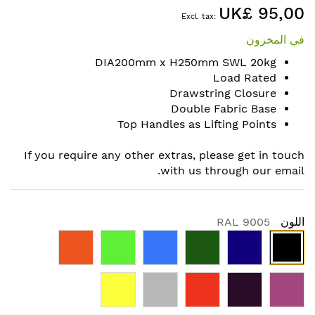
UK£ 95,00
to
the
في المخزون
beginning
of
DIA200mm x H250mm SWL 20kg
the
Load Rated
images
Drawstring Closure
gallery
Double Fabric Base
Top Handles as Lifting Points
If you require any other extras, please get in touch
with us through our email.
اللون
RAL 9005