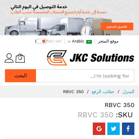
موقع المتجر
Arabic
EX VAT
INC VAT
البحث
Ski
المنزل
حقائب الرفع
RBVC 350
t
Conten
RBVC 350
RBVC 350
SKU