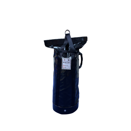
Skip
to
the
end
of
the
images
gallery
Skip