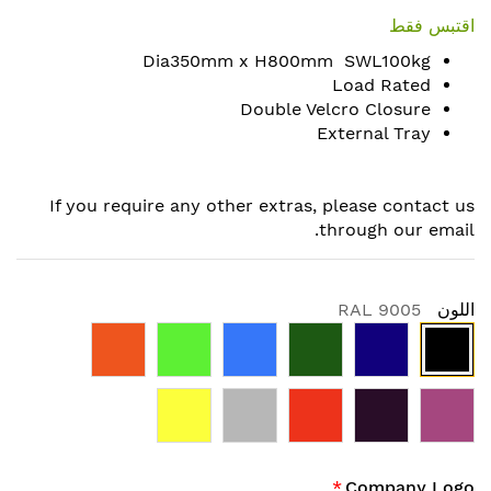
to
اقتبس فقط
the
Dia350mm x H800mm SWL100kg
beginning
Load Rated
of
Double Velcro Closure
the
External Tray
images
gallery
If you require any other extras, please contact us
through our email.
اللون
RAL 9005
Company Logo