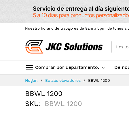
Nuestro horario de trabajo es de 9am a 5pm, de lunes a v
Comprar por departamento.
De no
Skip
Hogar.
Bolsas elevadores
BBWL 1200
to
Content
BBWL 1200
SKU
BBWL 1200
Skip
to