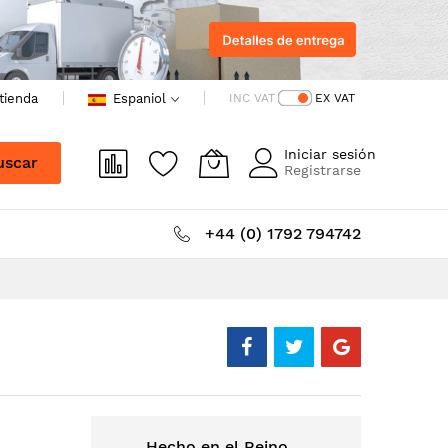
 tienda
Espaniol
INC VAT
EX VAT
Iniciar sesión
uscar
Registrarse
+44 (0) 1792 794742
Hecho en el Reino