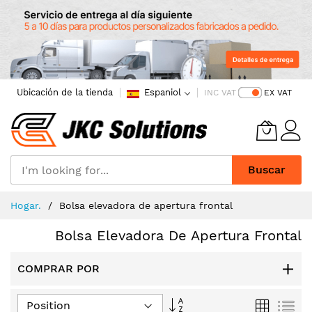
Ubicación de la tienda
Espaniol
INC VAT
EX VAT
Buscar
Skip
Hogar.
Bolsa elevadora de apertura frontal
to
Content
Bolsa Elevadora De Apertura Frontal
COMPRAR POR
Set
Grid
List