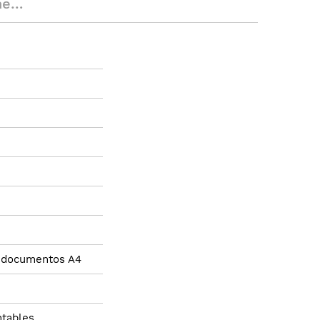
es
a documentos A4
ntables