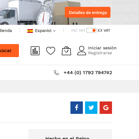
 tienda
Espaniol
INC VAT
EX VAT
Iniciar sesión
uscar
Registrarse
+44 (0) 1792 794742
Hecho en el Reino