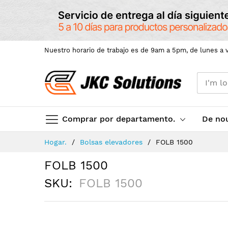
Nuestro horario de trabajo es de 9am a 5pm, de lunes a v
Comprar por departamento.
De no
Skip
Hogar.
Bolsas elevadores
FOLB 1500
to
Content
FOLB 1500
SKU
FOLB 1500
Skip
to