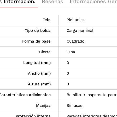
 Información.
Reseñas
Informaciones General
Tela
Piel única
Tipo de bolsa
Carga nominal
Forma de base
Cuadrado
Cierre
Tapa
Longitud (mm)
0
Ancho (mm)
0
Altura (mm)
0
Características adicionales
Bolsillo transparente par
Manijas
Sin asas
Protección interna
Paredes interiores desmo