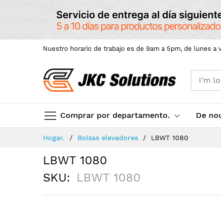
Nuestro horario de trabajo es de 9am a 5pm, de lunes a v
Comprar por departamento.
De no
Skip
Hogar.
Bolsas elevadores
LBWT 1080
to
Content
LBWT 1080
SKU
LBWT 1080
Skip
to