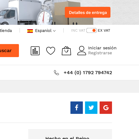
 tienda
Espaniol
INC VAT
EX VAT
Iniciar sesión
uscar
Registrarse
+44 (0) 1792 794742
Hecho en el Reino