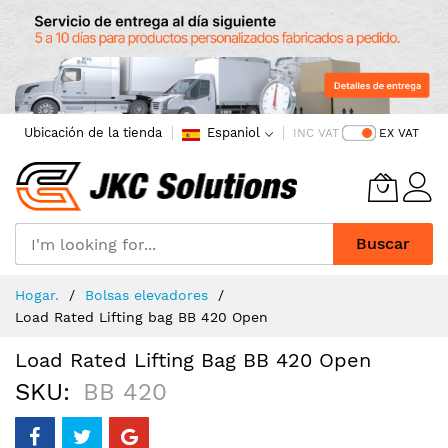
Ubicación de la tienda
Espaniol
INC VAT
EX VAT
Buscar
Skip
Hogar.
Bolsas elevadores
to
Load Rated Lifting bag BB 420 Open
Content
Load Rated Lifting Bag BB 420 Open
SKU
BB 420