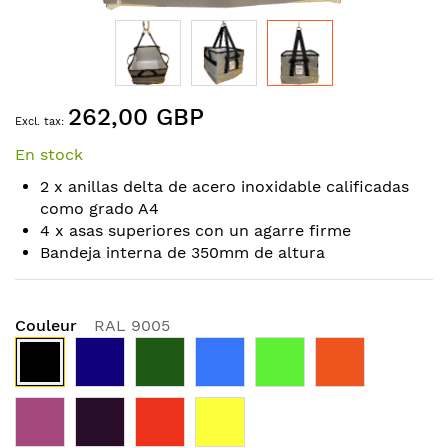
Skip
262,00 GBP
to
the
En stock
beginning
of
2 x anillas delta de acero inoxidable calificadas
the
como grado A4
images
4 x asas superiores con un agarre firme
gallery
Bandeja interna de 350mm de altura
Couleur
RAL 9005