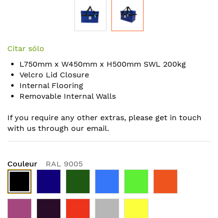
Skip
to
Citar sólo
the
L750mm x W450mm x H500mm SWL 200kg
beginning
Velcro Lid Closure
of
Internal Flooring
the
Removable Internal Walls
images
gallery
If you require any other extras, please get in touch
with us through our email.
Couleur
RAL 9005