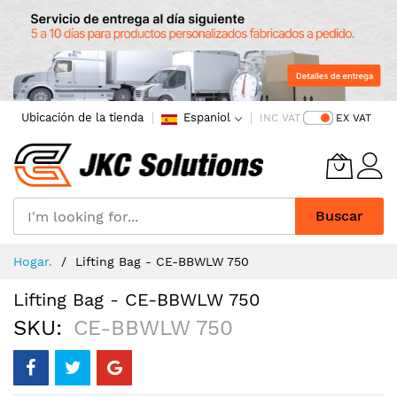
Ubicación de la tienda
Espaniol
INC VAT
EX VAT
Buscar
Skip
Hogar.
Lifting Bag - CE-BBWLW 750
to
Content
Lifting Bag - CE-BBWLW 750
SKU
CE-BBWLW 750