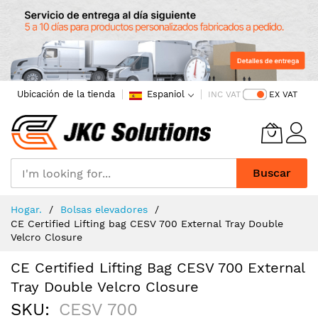
Ubicación de la tienda
Espaniol
INC VAT
EX VAT
Buscar
Skip
Hogar.
Bolsas elevadores
to
CE Certified Lifting bag CESV 700 External Tray Double
Content
Velcro Closure
CE Certified Lifting Bag CESV 700 External
Tray Double Velcro Closure
SKU
CESV 700