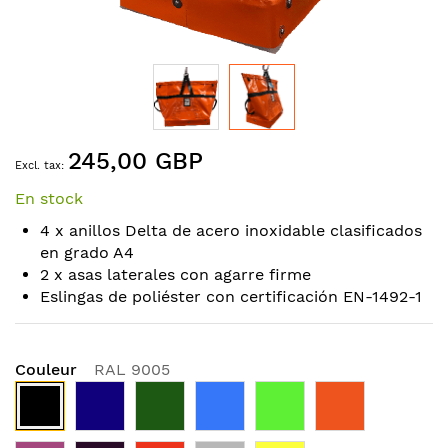
Skip
245,00 GBP
to
the
En stock
beginning
of
4 x anillos Delta de acero inoxidable clasificados
the
en grado A4
images
2 x asas laterales con agarre firme
gallery
Eslingas de poliéster con certificación EN-1492-1
Couleur
RAL 9005