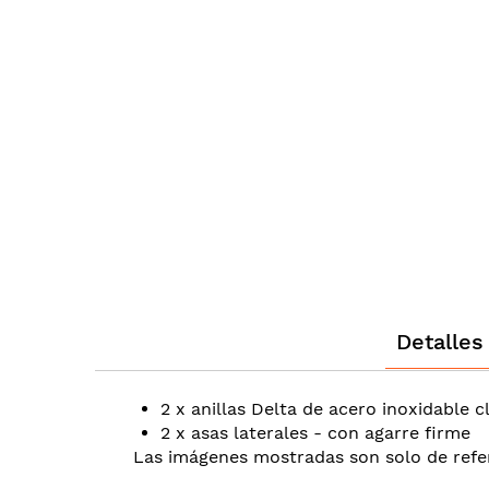
the
images
gallery
Detalles
2 x anillas Delta de acero inoxidable 
2 x asas laterales - con agarre firme
Las imágenes mostradas son solo de refe