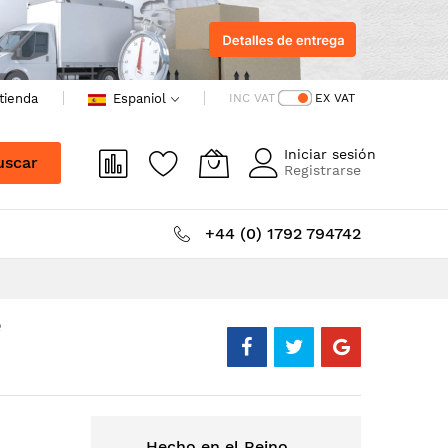
 tienda
Espaniol
INC VAT
EX VAT
Iniciar sesión
uscar
Registrarse
+44 (0) 1792 794742
e
Hecho en el Reino