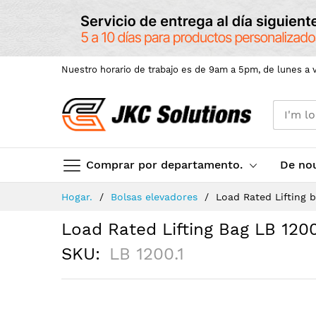
Nuestro horario de trabajo es de 9am a 5pm, de lunes a v
Comprar por departamento.
De no
Skip
Hogar.
Bolsas elevadores
Load Rated Lifting b
to
Content
Load Rated Lifting Bag LB 1200
SKU
LB 1200.1
Skip
to