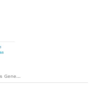
e
as
enerales