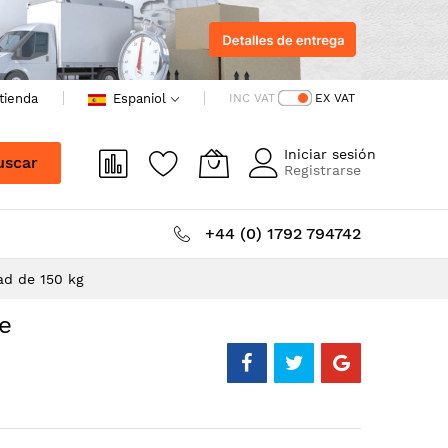
 tienda
Espaniol
INC VAT
EX VAT
Iniciar sesión
uscar
Registrarse
+44 (0) 1792 794742
ad de 150 kg
e