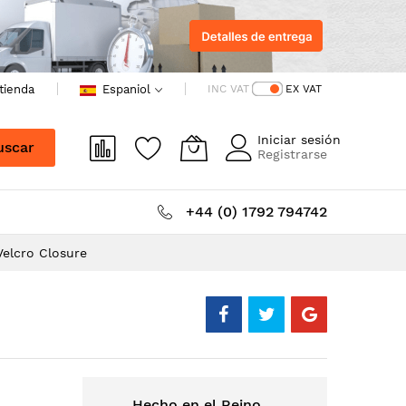
 tienda
Espaniol
INC VAT
EX VAT
Iniciar sesión
uscar
Registrarse
+44 (0) 1792 794742
elcro Closure
Hecho en el Reino