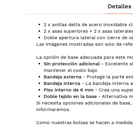
Detalles
the
beginning
of
2 x anillas delta de acero inoxidable 
the
2 x asas superiores + 2 x asas laterale
images
Doble apertura lateral con cierre de v
gallery
Las imágenes mostradas son solo de refe
La opción de base adecuada para este mo
Sin protección adicional
- Excelente si
mantener el costo bajo
Bandeja externa
- Protege la parte ext
Bandeja interna
- La bandeja interna a
Piso interno de 6 mm
- Crea una super
Doble tejido en la base
- Alternativa m
Si necesita opciones adicionales de base, 
informaremos.
Como nuestras bolsas se hacen a medida, 