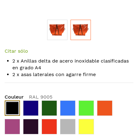
Skip
to
Citar sólo
the
2 x Anillas delta de acero inoxidable clasificadas
beginning
en grado A4
of
2 x asas laterales con agarre firme
the
images
gallery
Couleur
RAL 9005