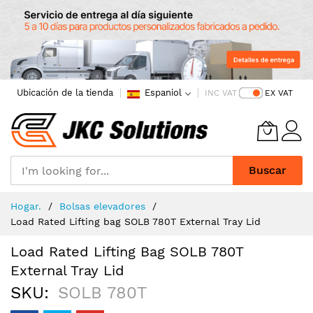
Ubicación de la tienda
Espaniol
INC VAT
EX VAT
Buscar
Skip
Hogar.
Bolsas elevadores
to
Load Rated Lifting bag SOLB 780T External Tray Lid
Content
Load Rated Lifting Bag SOLB 780T
External Tray Lid
SKU
SOLB 780T