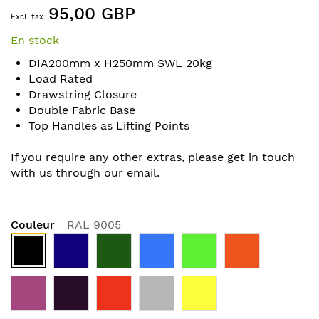
95,00 GBP
to
the
En stock
beginning
of
DIA200mm x H250mm SWL 20kg
the
Load Rated
images
Drawstring Closure
gallery
Double Fabric Base
Top Handles as Lifting Points
If you require any other extras, please get in touch
with us through our email.
Couleur
RAL 9005