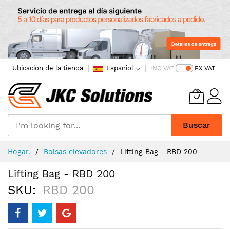
Ubicación de la tienda
Espaniol
INC VAT
EX VAT
Buscar
Skip
Hogar.
Bolsas elevadores
Lifting Bag - RBD 200
to
Content
Lifting Bag - RBD 200
SKU
RBD 200