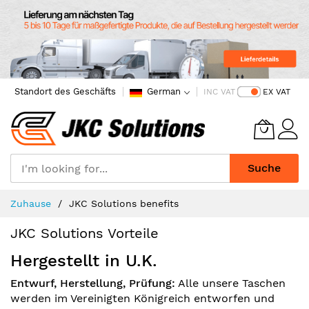
Standort des Geschäfts
German
INC VAT
EX VAT
Suche
Skip
Zuhause
JKC Solutions benefits
to
Content
JKC Solutions Vorteile
Hergestellt in U.K.
Entwurf, Herstellung, Prüfung:
Alle unsere Taschen
werden im Vereinigten Königreich entworfen und