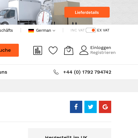
schäfts
German
INC VAT
EX VAT
Einloggen
uche
Registrieren
uns
+44 (0) 1792 794742
Hergestellt im UK