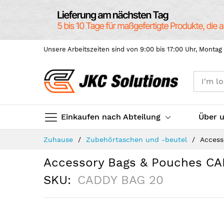
Unsere Arbeitszeiten sind von 9:00 bis 17:00 Uhr, Montag 
Einkaufen nach Abteilung
Über 
Skip
Zuhause
Zubehörtaschen und -beutel
Access
to
Content
Accessory Bags & Pouches C
SKU
CADDY BAG 20
Skip
to