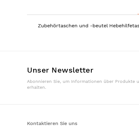
the
beginning
of
Zubehörtaschen und -beutel Hebehilfet
the
images
gallery
Unser Newsletter
Abonnieren Sie, um Informationen über Produkte 
erhalten.
Kontaktieren Sie uns