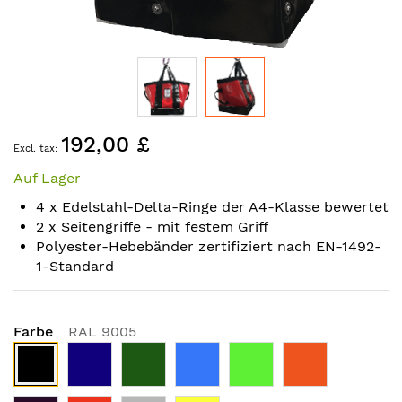
Skip
192,00 £
to
the
Auf Lager
beginning
of
4 x Edelstahl-Delta-Ringe der A4-Klasse bewertet
the
2 x Seitengriffe - mit festem Griff
images
Polyester-Hebebänder zertifiziert nach EN-1492-
gallery
1-Standard
Farbe
RAL 9005