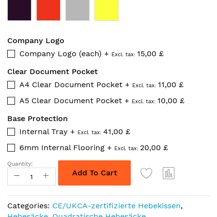
Company Logo
Company Logo (each)
+
15,00 £
Clear Document Pocket
A4 Clear Document Pocket
+
11,00 £
A5 Clear Document Pocket
+
10,00 £
Base Protection
Internal Tray
+
41,00 £
6mm Internal Flooring
+
20,00 £
Quantity:
Add To Cart
Categories:
CE/UKCA-zertifizierte Hebekissen
,
Hebesäcke
,
Quadratische Hebesäcke