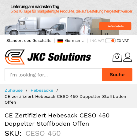
Standort des Geschäfts
German
INC VAT
EX VAT
Suche
Skip
Zuhause
Hebesäcke
to
CE zertifiziert Hebesack CESO 450 Doppelter Stoffboden
Content
Offen
CE Zertifiziert Hebesack CESO 450
Doppelter Stoffboden Offen
SKU
CESO 450