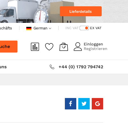
schäfts
German
INC VAT
EX VAT
Einloggen
uche
Registrieren
uns
+44 (0) 1792 794742