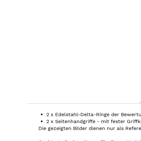
Skip
to
the
beginning
of
the
images
gallery
2 x Edelstahl-Delta-Ringe der Bewert
2 x Seitenhandgriffe - mit fester Griffk
Die gezeigten Bilder dienen nur als Refer