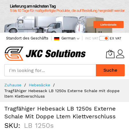
Standort des Geschäfts
German
INC VAT
EX VAT
Suche
Skip
Zuhause
Hebesäcke
to
Tragfähiger Hebesack LB 1250s Externe Schale mit doppe
Content
ltem Klettverschluss
Tragfähiger Hebesack LB 1250s Externe
Schale Mit Doppe Ltem Klettverschluss
SKU
LB 1250s