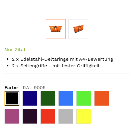
Skip
to
Nur Zitat
the
2 x Edelstahl-Deltaringe mit A4-Bewertung
beginning
2 x Seitengriffe - mit fester Griffigkeit
of
the
images
Farbe
RAL 9005
gallery