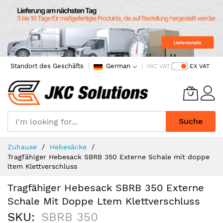
Standort des Geschäfts
German
INC VAT
EX VAT
Suche
Skip
Zuhause
Hebesäcke
to
Tragfähiger Hebesack SBRB 350 Externe Schale mit doppe
Content
ltem Klettverschluss
Tragfähiger Hebesack SBRB 350 Externe
Schale Mit Doppe Ltem Klettverschluss
SKU
SBRB 350