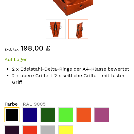
Skip
198,00 £
to
the
Auf Lager
beginning
of
2 x Edelstahl-Delta-Ringe der A4-Klasse bewertet
the
2 x obere Griffe + 2 x seitliche Griffe - mit fester
images
Griff
gallery
Farbe
RAL 9005