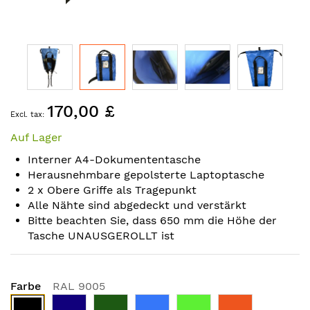
Skip
170,00 £
to
the
Auf Lager
beginning
of
Interner A4-Dokumententasche
the
Herausnehmbare gepolsterte Laptoptasche
images
2 x Obere Griffe als Tragepunkt
gallery
Alle Nähte sind abgedeckt und verstärkt
Bitte beachten Sie, dass 650 mm die Höhe der
Tasche UNAUSGEROLLT ist
Farbe
RAL 9005