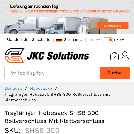
Standort des Geschäfts
German
INC VAT
EX VAT
Suche
Skip
Zuhause
Hebesäcke
to
Tragfähiger Hebesack SHSB 300 Rollverschluss mit
Content
Klettverschluss
Tragfähiger Hebesack SHSB 300
Rollverschluss Mit Klettverschluss
SKU
SHSB 300