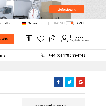
schäfts
German
INC VAT
EX VAT
Einloggen
uche
Registrieren
uns
+44 (0) 1792 794742
Hergestellt im UK