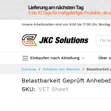
Unsere Arbeitszeiten sind von 9:00 bis 17:00 Uhr, Montag 
Einkaufen nach Abteilung
Über 
Skip
Zuhause
Anheben von Blechen
Belastbarkeit
to
Content
Belastbarkeit Geprüft Anhebe
SKU
VET Sheet
Skip
to