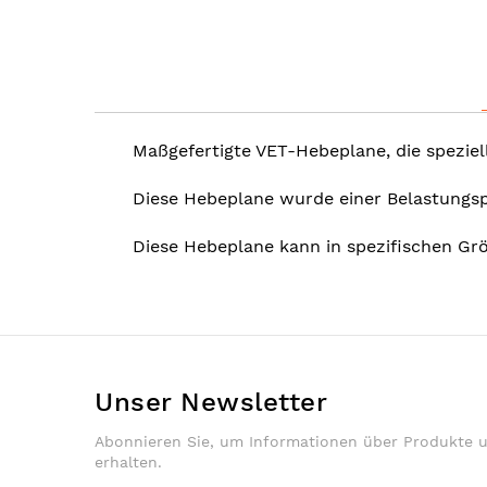
the
images
gallery
Maßgefertigte VET-Hebeplane, die spezie
Diese Hebeplane wurde einer Belastungsp
Diese Hebeplane kann in spezifischen Grö
Unser Newsletter
Abonnieren Sie, um Informationen über Produkte 
erhalten.