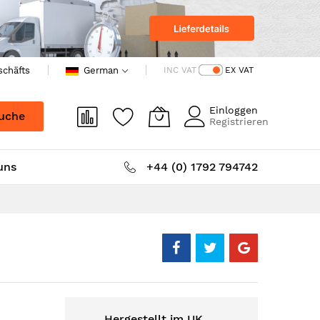
schäfts
German
INC VAT
EX VAT
Einloggen
uche
Registrieren
uns
+44 (0) 1792 794742
Hergestellt im UK