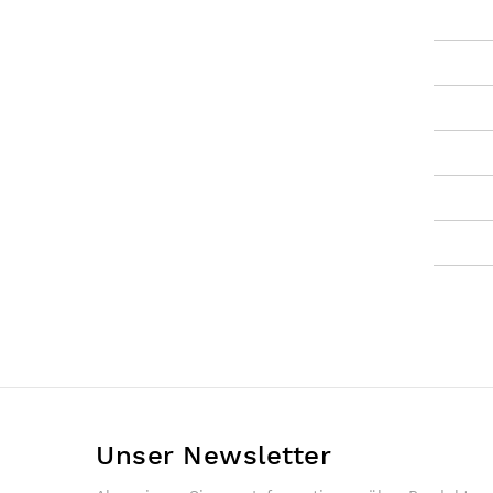
the
images
gallery
Unser Newsletter